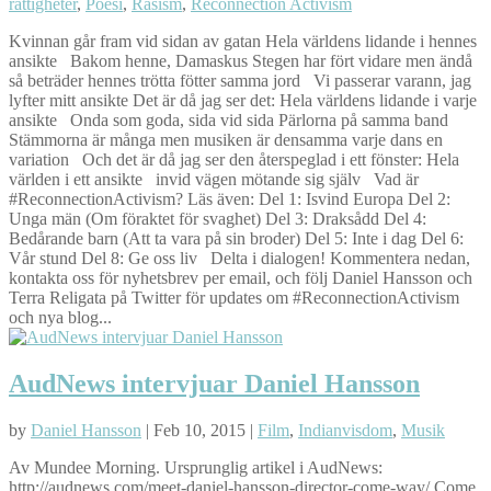
rättigheter
,
Poesi
,
Rasism
,
Reconnection Activism
Kvinnan går fram vid sidan av gatan Hela världens lidande i hennes
ansikte Bakom henne, Damaskus Stegen har fört vidare men ändå
så beträder hennes trötta fötter samma jord Vi passerar varann, jag
lyfter mitt ansikte Det är då jag ser det: Hela världens lidande i varje
ansikte Onda som goda, sida vid sida Pärlorna på samma band
Stämmorna är många men musiken är densamma varje dans en
variation Och det är då jag ser den återspeglad i ett fönster: Hela
världen i ett ansikte invid vägen mötande sig själv Vad är
#ReconnectionActivism? Läs även: Del 1: Isvind Europa Del 2:
Unga män (Om föraktet för svaghet) Del 3: Draksådd Del 4:
Bedårande barn (Att ta vara på sin broder) Del 5: Inte i dag Del 6:
Vår stund Del 8: Ge oss liv Delta i dialogen! Kommentera nedan,
kontakta oss för nyhetsbrev per email, och följ Daniel Hansson och
Terra Religata på Twitter för updates om #ReconnectionActivism
och nya blog...
AudNews intervjuar Daniel Hansson
by
Daniel Hansson
| Feb 10, 2015 |
Film
,
Indianvisdom
,
Musik
Av Mundee Morning. Ursprunglig artikel i AudNews:
http://audnews.com/meet-daniel-hansson-director-come-way/ Come,