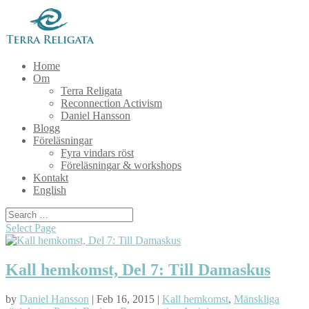
Home
Om
Terra Religata
Reconnection Activism
Daniel Hansson
Blogg
Föreläsningar
Fyra vindars röst
Föreläsningar & workshops
Kontakt
English
Select Page
Kall hemkomst, Del 7: Till Damaskus
by
Daniel Hansson
| Feb 16, 2015 |
Kall hemkomst
,
Mänskliga