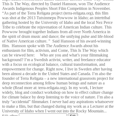
This Is The Way, directed by Daniel Hansson, won The Audience
Awards Indigenous Peoples Short Film Competition in November.
“As part of the Terra Religata project (terra-religata.org), this film
was shot at the 2013 Tutxinmepu Powwow in Idaho; an intertribal
gathering hosted by the University of Idaho and the local Nez Perce
Tribe to celebrate the rejuvenation of American Indian culture. This
Powwow brought together Indians from all over North America in
the spirit of drum music and dance; the unifying pulse and life-blood
of Native American culture. ” Said Hansson of his award-winning
film. Hansson spoke with The Audience Awards about his
enthusiasm for film, activism, and Come, This Is The Way which
can be viewed here: Who are you and what’s your filmmaking
background? I’m a Swedish activist, writer, and freelance educator
with a focus on ecological balance, cultural transformation, and
empowerment for change. Right now, I live in Sweden after having
been almost a decade in the United States and Canada. I’m also the
founder of Terra Religata – a new international grassroots project for
deep reconnection among fellow human beings and nature as a
whole (Read more at: terra-religata.org). In my work, I lecture
widely, blog and conduct workshop on how to effect culture change
for climate balace by deep listening to the voice of nature. I’m also a
truly “accidental” filmmaker. I never had any aspirations whatsoever
to make a film, but that changed during my work as a Lecturer at the
University of Idaho when I went out into the Rocky Mountain...
Sök efter: