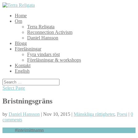
Home
Om
Terra Religata
Reconnection Activism
Daniel Hansson
Blogg
Föreläsningar
Fyra vindars röst
Föreläsningar & workshops
Kontakt
English
Select Page
Bristningsgräns
by
Daniel Hansson
| Nov 10, 2015 |
Mänskliga rättigheter
,
Poesi
|
0
comments
#inteimittnamn