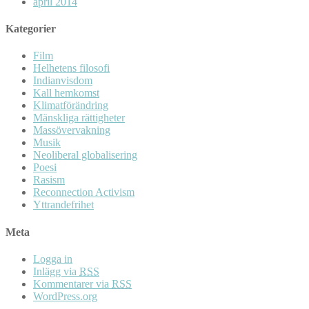
april 2014
Kategorier
Film
Helhetens filosofi
Indianvisdom
Kall hemkomst
Klimatförändring
Mänskliga rättigheter
Massövervakning
Musik
Neoliberal globalisering
Poesi
Rasism
Reconnection Activism
Yttrandefrihet
Meta
Logga in
Inlägg via
RSS
Kommentarer via
RSS
WordPress.org